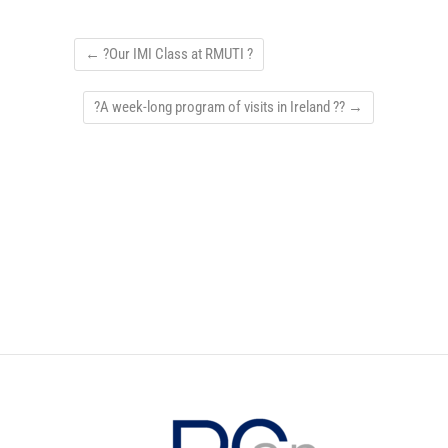
←
?Our IMI Class at RMUTI ?
?A week-long program of visits in Ireland ??
→