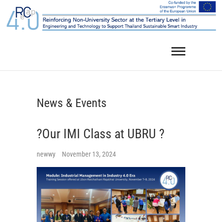
Skip
to
content
News & Events
?Our IMI Class at UBRU ?
newwy
November 13, 2024
ภ
า
พ
บ