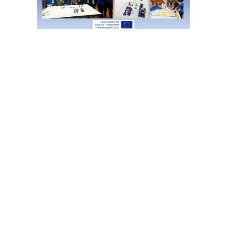
ร
ร
ย
า
ก
า
ศ
กิ
จ
ก
ร
ร
ม
ร
ะ
ห