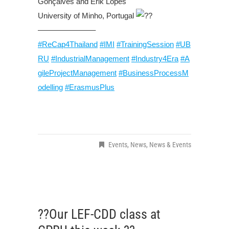
Gonçalves and Erik Lopes
University of Minho, Portugal
———————–
#ReCap4Thailand
#IMI
#TrainingSession
#UB
RU
#IndustrialManagement
#Industry4Era
#A
gileProjectManagement
#BusinessProcessM
odelling
#ErasmusPlus
Events
,
News
,
News & Events
??Our LEF-CDD class at