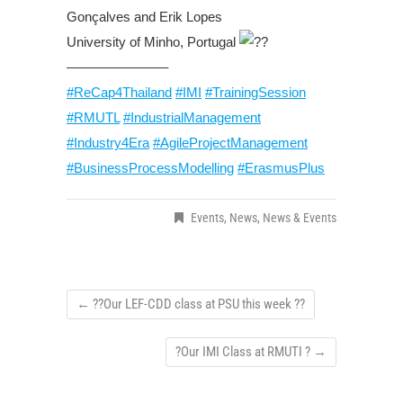
Gonçalves and Erik Lopes
University of Minho, Portugal
———————–
#ReCap4Thailand
#IMI
#TrainingSession
#RMUTL
#IndustrialManagement
#Industry4Era
#AgileProjectManagement
#BusinessProcessModelling
#ErasmusPlus
Events
,
News
,
News & Events
←
??Our LEF-CDD class at PSU this week ??
?Our IMI Class at RMUTI ?
→