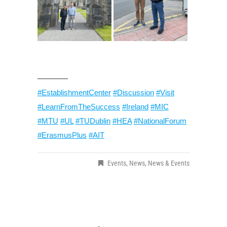
.
————
#EstablishmentCenter
#Discussion
#Visit
#LearnFromTheSuccess
#Ireland
#MIC
#MTU
#UL
#TUDublin
#HEA
#NationalForum
#ErasmusPlus
#AIT
Events
,
News
,
News & Events