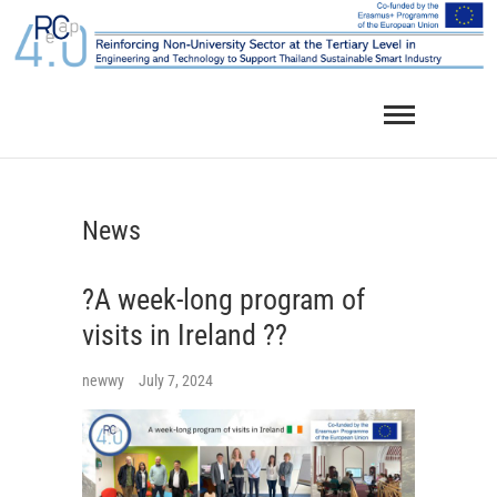
Skip
to
content
News
?A week-long program of
visits in Ireland ??
newwy
July 7, 2024