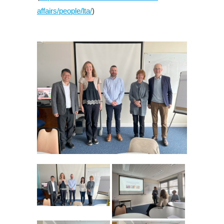
affairs/people/lta/
)
.