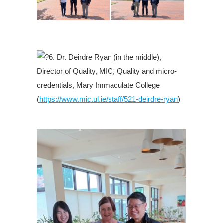
.
6. Dr. Deirdre Ryan (in the middle),
Director of Quality, MIC, Quality and micro-
credentials, Mary Immaculate College
(
https://www.mic.ul.ie/staff/521-deirdre-ryan
)
.