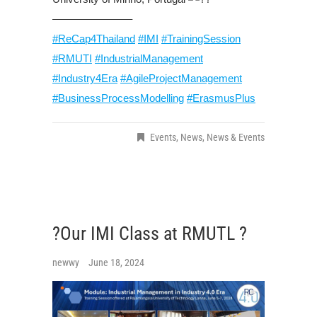
———————–
#ReCap4Thailand
#IMI
#TrainingSession
#RMUTI
#IndustrialManagement
#Industry4Era
#AgileProjectManagement
#BusinessProcessModelling
#ErasmusPlus
Events
,
News
,
News & Events
?Our IMI Class at RMUTL ?
newwy
June 18, 2024